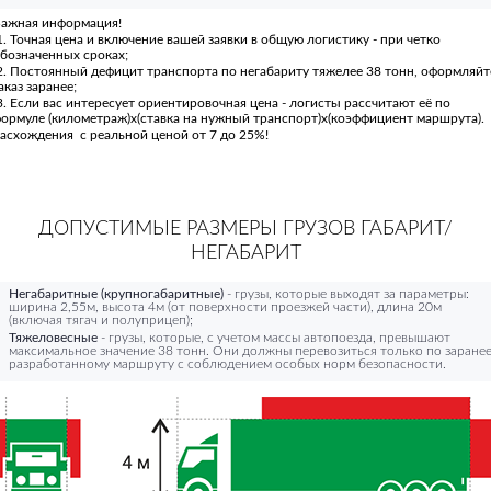
ажная информация!
. Точная цена и включение вашей заявки в общую логистику - при четко
бозначенных сроках;
. Постоянный дефицит транспорта по негабариту тяжелее 38 тонн, оформляйт
аказ заранее;
. Если вас интересует ориентировочная цена - логисты рассчитают её по
ормуле (километраж)х(ставка на нужный транспорт)х(коэффициент маршрута).
асхождения с реальной ценой от 7 до 25%!
ДОПУСТИМЫЕ РАЗМЕРЫ ГРУЗОВ ГАБАРИТ/
НЕГАБАРИТ
Негабаритные (крупногабаритные)
- грузы, которые выходят за параметры:
ширина 2,55м, высота 4м (от поверхности проезжей части), длина 20м
(включая тягач и полуприцеп);
Тяжеловесные
- грузы, которые, с учетом массы автопоезда, превышают
максимальное значение 38 тонн. Они должны перевозиться только по заране
разработанному маршруту с соблюдением особых норм безопасности.