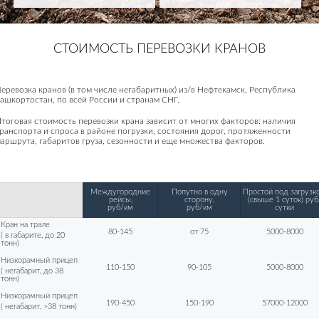
СТОИМОСТЬ ПЕРЕВОЗКИ КРАНОВ
еревозка кранов (в том числе негабаритных) из/в Нефтекамск, Республика
ашкортостан, по всей России и странам СНГ.
тоговая стоимость перевозки крана зависит от многих факторов: наличия
ранспорта и спроса в районе погрузки, состояния дорог, протяженности
аршрута, габаритов груза, сезонности и еще множества факторов.
Междугородние
Попутно в одну
Простой под загрузко
рейсы,
сторону,
(свыше 1 суток) руб
руб/км
руб/км
сутки
Кран на трале
80-145
от 75
5000-8000
( в габарите, до 20
тонн)
Низкорамный прицеп
110-150
90-105
5000-8000
( негабарит, до 38
тонн)
Низкорамный прицеп
190-450
150-190
57000-12000
( негабарит, >38 тонн)